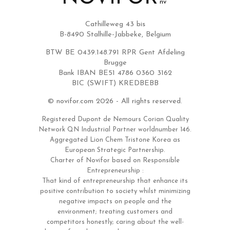
Cathilleweg 43 bis
B-8490 Stalhille-Jabbeke, Belgium
BTW BE 0439.148.791 RPR Gent Afdeling
Brugge
Bank IBAN BE51 4786 0360 3162
BIC (SWIFT) KREDBEBB
© novifor.com 2026 - All rights reserved.
Registered Dupont de Nemours Corian Quality
Network QN Industrial Partner worldnumber 146.
Aggregated Lion Chem Tristone Korea as
European Strategic Partnership.
Charter of Novifor based on Responsible
Entrepreneurship :
That kind of entrepreneurship that enhance its
positive contribution to society whilst minimizing
negative impacts on people and the
environment; treating customers and
competitors honestly; caring about the well-