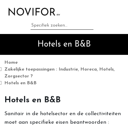
Home
Privé toepassingen :
Hotels en B&B
Badkamer en Keuken ?
Zakelijke toepassingen :
Home
Zakelijke toepassingen : Industrie, Horeca, Hotels,
Industrie, Horeca, Hotels,
Zorgsector ?
Hotels en B&B
Zorgsector ?
Hotels en B&B
Grondstoffen & brands als
Sanitair in de hotelsector en de collectiviteiten
Corian ...and more.
moet aan specifieke eisen beantwoorden :